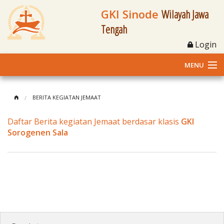
GKI Sinode
Wilayah Jawa
Tengah
Login
MENU
Home
BERITA KEGIATAN JEMAAT
Profil
Daftar Berita kegiatan Jemaat berdasar klasis
GKI
Sorogenen Sala
Klasis dan Jemaat
Berita Kegiatan
Fasilitas
Materi