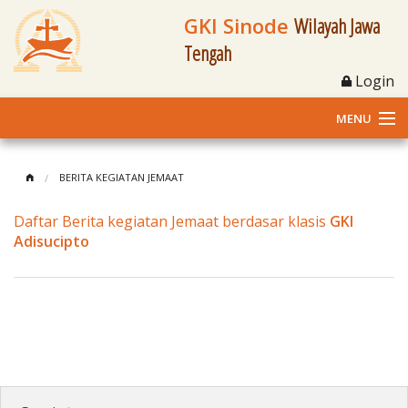
GKI Sinode
Wilayah Jawa
Tengah
Login
MENU
Home
BERITA KEGIATAN JEMAAT
Profil
Daftar Berita kegiatan Jemaat berdasar klasis
GKI
Adisucipto
Klasis dan Jemaat
Berita Kegiatan
Fasilitas
Materi