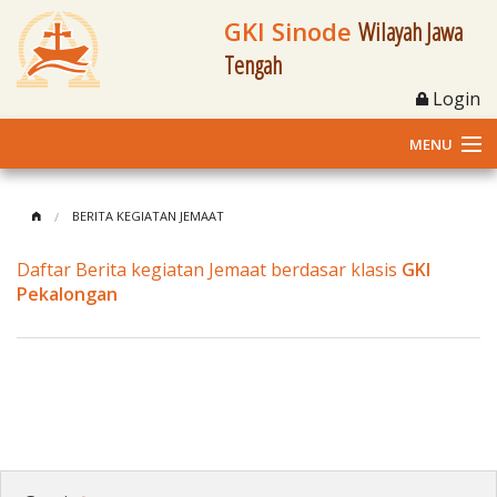
GKI Sinode
Wilayah Jawa
Tengah
Login
MENU
Home
BERITA KEGIATAN JEMAAT
Profil
Daftar Berita kegiatan Jemaat berdasar klasis
GKI
Pekalongan
Klasis dan Jemaat
Berita Kegiatan
Fasilitas
Materi