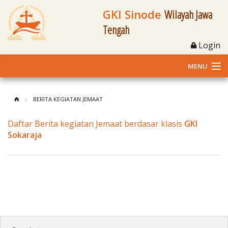
GKI Sinode
Wilayah Jawa
Tengah
Login
MENU
Home
BERITA KEGIATAN JEMAAT
Profil
Daftar Berita kegiatan Jemaat berdasar klasis
GKI
Sokaraja
Klasis dan Jemaat
Berita Kegiatan
Fasilitas
Materi