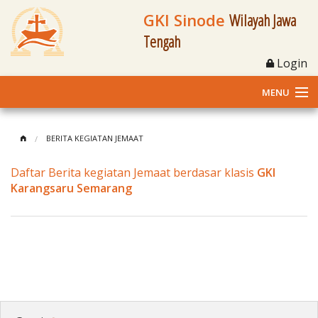
GKI Sinode
Wilayah Jawa
Tengah
Login
MENU
Home
BERITA KEGIATAN JEMAAT
Profil
Daftar Berita kegiatan Jemaat berdasar klasis
GKI
Karangsaru Semarang
Klasis dan Jemaat
Berita Kegiatan
Fasilitas
Materi