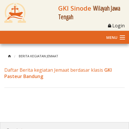
GKI Sinode
Wilayah Jawa
Tengah
Login
MENU
Home
BERITA KEGIATAN JEMAAT
Profil
Daftar Berita kegiatan Jemaat berdasar klasis
GKI
Pasteur Bandung
Klasis dan Jemaat
Berita Kegiatan
Fasilitas
Materi