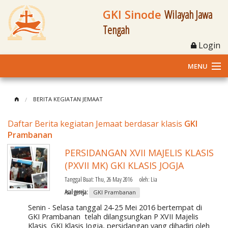
GKI Sinode
Wilayah Jawa
Tengah
Login
MENU
Home
BERITA KEGIATAN JEMAAT
Profil
Daftar Berita kegiatan Jemaat berdasar klasis
GKI
Prambanan
Klasis dan Jemaat
PERSIDANGAN XVII MAJELIS KLASIS
Berita Kegiatan
(PXVII MK) GKI KLASIS JOGJA
Tanggal Buat:
Thu, 26 May 2016
oleh:
Lia
Fasilitas
Asal gereja:
GKI Prambanan
Senin - Selasa tanggal 24-25 Mei 2016 bertempat di
Materi
GKI Prambanan telah dilangsungkan P XVII Majelis
Klasis GKI Klasis Jogja, persidangan yang dihadiri oleh