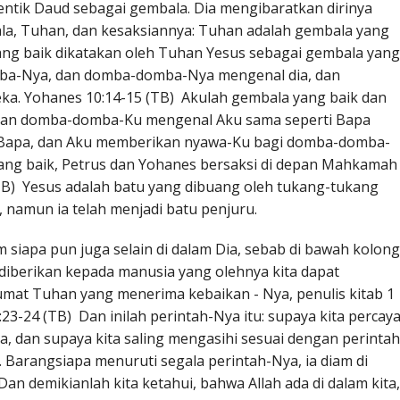
ntik Daud sebagai gembala. Dia mengibaratkan dirinya
a, Tuhan, dan kesaksiannya: Tuhan adalah gembala yang
ang baik dikatakan oleh Tuhan Yesus sebagai gembala yang
ba-Nya, dan domba-domba-Nya mengenal dia, dan
a. Yohanes 10:14-15 (TB) Akulah gembala yang baik dan
an domba-domba-Ku mengenal Aku sama seperti Bapa
Bapa, dan Aku memberikan nyawa-Ku bagi domba-domba-
ang baik, Petrus dan Yohanes bersaksi di depan Mahkamah
(TB) Yesus adalah batu yang dibuang oleh tukang-tukang
 namun ia telah menjadi batu penjuru.
m siapa pun juga selain di dalam Dia, sebab di bawah kolong
g diberikan kepada manusia yang olehnya kita dapat
umat Tuhan yang menerima kebaikan - Nya, penulis kitab 1
3-24 (TB) Dan inilah perintah-Nya itu: supaya kita percay
, dan supaya kita saling mengasihi sesuai dengan perintah
. Barangsiapa menuruti segala perintah-Nya, ia diam di
 Dan demikianlah kita ketahui, bahwa Allah ada di dalam kita,