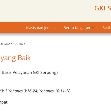
GKI 
Klasis dan Jemaat
Berita Kegiatan
Fasil
EMBALA YANG BAIK
 yang Baik
I Basis Pelayanan GKI Serpong)
23; 1 Yohanes 3:16-24; Yohanes 10:11-18
pat.