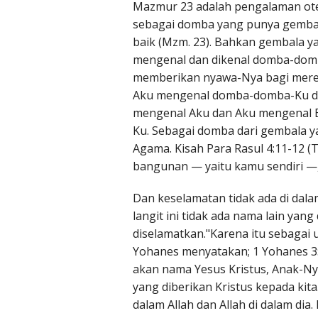
Mazmur 23 adalah pengalaman ote
sebagai domba yang punya gembal
baik (Mzm. 23). Bahkan gembala y
mengenal dan dikenal domba-dom
memberikan nyawa-Nya bagi merek
Aku mengenal domba-domba-Ku d
mengenal Aku dan Aku mengenal 
Ku. Sebagai domba dari gembala y
Agama. Kisah Para Rasul 4:11-12 
bangunan — yaitu kamu sendiri —,
Dan keselamatan tidak ada di dala
langit ini tidak ada nama lain yan
diselamatkan."Karena itu sebagai 
Yohanes menyatakan; 1 Yohanes 3:2
akan nama Yesus Kristus, Anak-Nya
yang diberikan Kristus kepada kita
dalam Allah dan Allah di dalam dia.