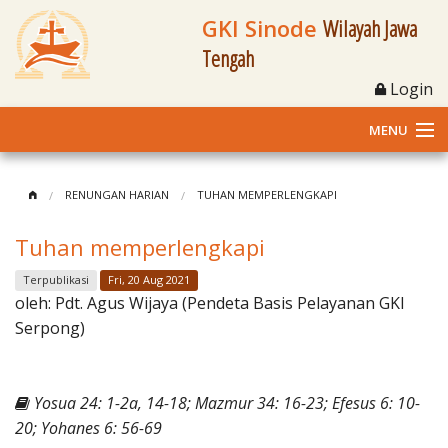
GKI Sinode
Wilayah Jawa
Tengah
Login
MENU
Home
RENUNGAN HARIAN
TUHAN MEMPERLENGKAPI
Profil
Tuhan memperlengkapi
Klasis dan Jemaat
Terpublikasi
Fri, 20 Aug 2021
oleh:
Pdt. Agus Wijaya (Pendeta Basis Pelayanan GKI
Berita Kegiatan
Serpong)
Fasilitas
Yosua 24: 1-2a, 14-18; Mazmur 34: 16-23; Efesus 6: 10-
Materi
20; Yohanes 6: 56-69