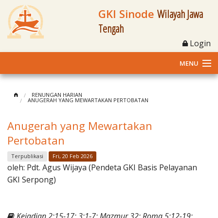
GKI Sinode
Wilayah Jawa
Tengah
Login
MENU
Home
RENUNGAN HARIAN
ANUGERAH YANG MEWARTAKAN PERTOBATAN
Profil
Anugerah yang Mewartakan
Klasis dan Jemaat
Pertobatan
Berita Kegiatan
Terpublikasi
Fri, 20 Feb 2026
oleh:
Pdt. Agus Wijaya (Pendeta GKI Basis Pelayanan
Fasilitas
GKI Serpong)
Materi
Kejadian 2:15-17; 3:1-7; Mazmur 32; Roma 5:12-19;