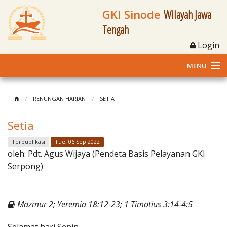
GKI Sinode
Wilayah Jawa
Tengah
Login
MENU
Home
RENUNGAN HARIAN
SETIA
Profil
Setia
Klasis dan Jemaat
Terpublikasi
Tue, 06 Sep 2022
oleh:
Pdt. Agus Wijaya (Pendeta Basis Pelayanan GKI
Berita Kegiatan
Serpong)
Fasilitas
Mazmur 2; Yeremia 18:12-23; 1 Timotius 3:14-4:5
Materi