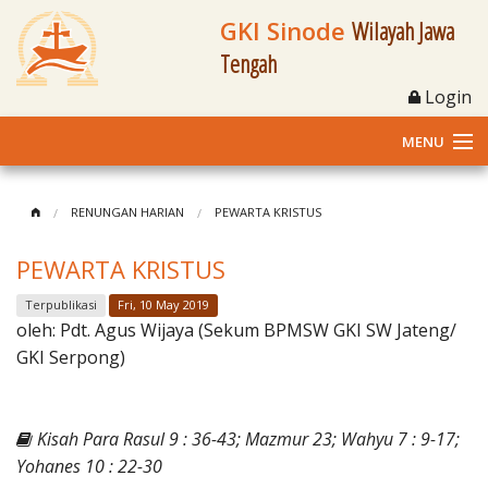
GKI Sinode
Wilayah Jawa
Tengah
Login
MENU
Home
RENUNGAN HARIAN
PEWARTA KRISTUS
Profil
PEWARTA KRISTUS
Klasis dan Jemaat
Terpublikasi
Fri, 10 May 2019
oleh:
Pdt. Agus Wijaya (Sekum BPMSW GKI SW Jateng/
Berita Kegiatan
GKI Serpong)
Fasilitas
Kisah Para Rasul 9 : 36-43; Mazmur 23; Wahyu 7 : 9-17;
Materi
Yohanes 10 : 22-30