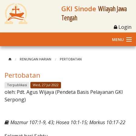
GKI Sinode
Wilayah Jawa
Tengah
Login
MENU
Home
RENUNGAN HARIAN
PERTOBATAN
Profil
Pertobatan
Klasis dan Jemaat
Terpublikasi
Wed, 27 Jul 2022
oleh:
Pdt. Agus Wijaya (Pendeta Basis Pelayanan GKI
Berita Kegiatan
Serpong)
Fasilitas
Mazmur 107:1-9, 43; Hosea 10:1-15; Markus 10:17-22
Materi