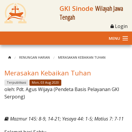
GKI Sinode
Wilayah Jawa
Tengah
Login
MENU
Home
RENUNGAN HARIAN
MERASAKAN KEBAIKAN TUHAN
Profil
Merasakan Kebaikan Tuhan
Klasis dan Jemaat
Terpublikasi
Mon, 03 Aug 2020
oleh:
Pdt. Agus Wijaya (Pendeta Basis Pelayanan GKI
Berita Kegiatan
Serpong)
Fasilitas
Mazmur 145: 8-9, 14-21; Yesaya 44: 1-5; Matius 7: 7-11
Materi