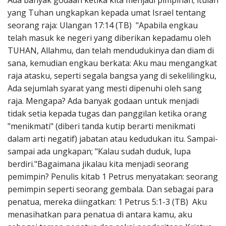
Ada banyak godaan ketika kita menjadi pimpinan; itulah
Penerbitan
yang Tuhan ungkapkan kepada umat Israel tentang
seorang raja: Ulangan 17:14 (TB) "Apabila engkau
telah masuk ke negeri yang diberikan kepadamu oleh
TUHAN, Allahmu, dan telah mendudukinya dan diam di
sana, kemudian engkau berkata: Aku mau mengangkat
raja atasku, seperti segala bangsa yang di sekelilingku,
Ada sejumlah syarat yang mesti dipenuhi oleh sang
raja. Mengapa? Ada banyak godaan untuk menjadi
tidak setia kepada tugas dan panggilan ketika orang
"menikmati" (diberi tanda kutip berarti menikmati
dalam arti negatif) jabatan atau kedudukan itu. Sampai-
sampai ada ungkapan; "Kalau sudah duduk, lupa
berdiri."Bagaimana jikalau kita menjadi seorang
pemimpin? Penulis kitab 1 Petrus menyatakan: seorang
pemimpin seperti seorang gembala. Dan sebagai para
penatua, mereka diingatkan: 1 Petrus 5:1-3 (TB) Aku
menasihatkan para penatua di antara kamu, aku