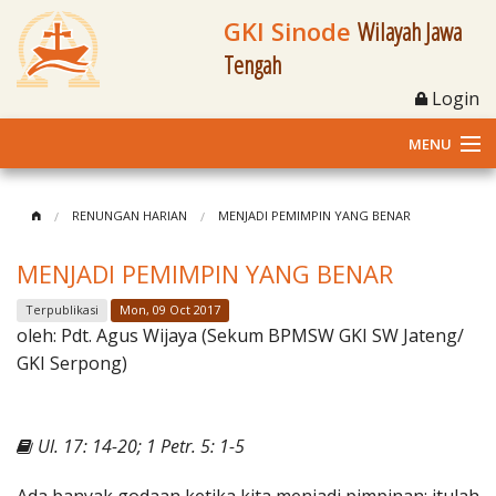
GKI Sinode
Wilayah Jawa
Tengah
Login
MENU
Home
RENUNGAN HARIAN
MENJADI PEMIMPIN YANG BENAR
Profil
MENJADI PEMIMPIN YANG BENAR
Klasis dan Jemaat
Terpublikasi
Mon, 09 Oct 2017
oleh:
Pdt. Agus Wijaya (Sekum BPMSW GKI SW Jateng/
Berita Kegiatan
GKI Serpong)
Fasilitas
Ul. 17: 14-20; 1 Petr. 5: 1-5
Materi