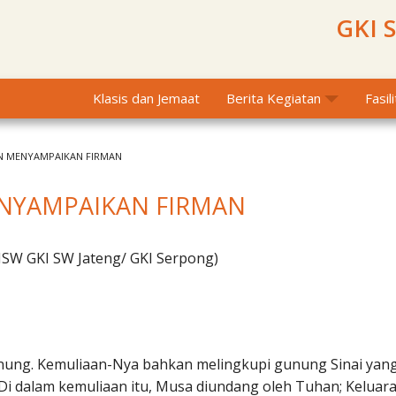
GKI 
Klasis dan Jemaat
Berita Kegiatan
Fasil
N MENYAMPAIKAN FIRMAN
NYAMPAIKAN FIRMAN
MSW GKI SW Jateng/ GKI Serpong)
unung. Kemuliaan-Nya bahkan melingkupi gunung Sinai yan
 dalam kemuliaan itu, Musa diundang oleh Tuhan; Keluar