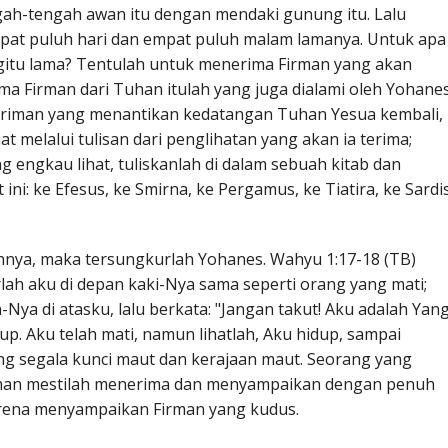
ah-tengah awan itu dengan mendaki gunung itu. Lalu
empat puluh hari dan empat puluh malam lamanya. Untuk apa
gitu lama? Tentulah untuk menerima Firman yang akan
a Firman dari Tuhan itulah yang juga dialami oleh Yohane
beriman yang menantikan kedatangan Tuhan Yesua kembali,
 melalui tulisan dari penglihatan yang akan ia terima;
g engkau lihat, tuliskanlah di dalam sebuah kitab dan
ini: ke Efesus, ke Smirna, ke Pergamus, ke Tiatira, ke Sardis
hnya, maka tersungkurlah Yohanes. Wahyu 1:17-18 (TB)
rlah aku di depan kaki-Nya sama seperti orang yang mati;
Nya di atasku, lalu berkata: "Jangan takut! Aku adalah Yan
up. Aku telah mati, namun lihatlah, Aku hidup, sampai
 segala kunci maut dan kerajaan maut. Seorang yang
an mestilah menerima dan menyampaikan dengan penuh
karena menyampaikan Firman yang kudus.