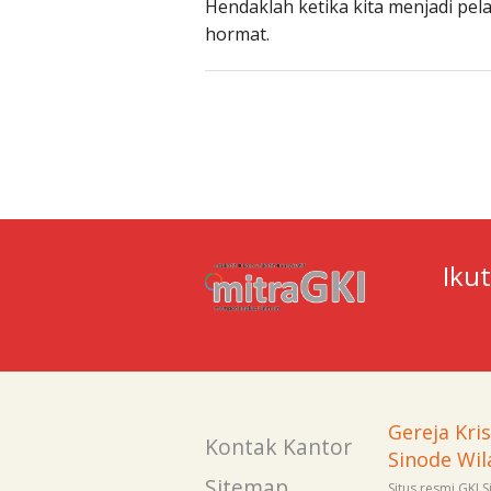
Hendaklah ketika kita menjadi p
hormat.
Iku
Gereja Kri
Kontak Kantor
Sinode Wil
Sitemap
Situs resmi GKI 