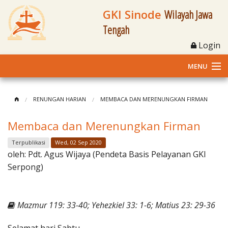
GKI Sinode
Wilayah Jawa
Tengah
Login
MENU
Home
RENUNGAN HARIAN
MEMBACA DAN MERENUNGKAN FIRMAN
Profil
Membaca dan Merenungkan Firman
Klasis dan Jemaat
Terpublikasi
Wed, 02 Sep 2020
oleh:
Pdt. Agus Wijaya (Pendeta Basis Pelayanan GKI
Berita Kegiatan
Serpong)
Fasilitas
Mazmur 119: 33-40; Yehezkiel 33: 1-6; Matius 23: 29-36
Materi