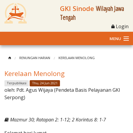
GKI Sinode
Wilayah Jawa
Tengah
Login
MENU
Home
RENUNGAN HARIAN
KERELAAN MENOLONG
Profil
Kerelaan Menolong
Klasis dan Jemaat
Terpublikasi
Thu, 24 Jun 2021
oleh:
Pdt. Agus Wijaya (Pendeta Basis Pelayanan GKI
Berita Kegiatan
Serpong)
Fasilitas
Mazmur 30; Ratapan 2: 1-12; 2 Korintus 8: 1-7
Materi