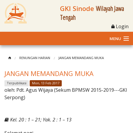
GKI Sinode
Wilayah Jawa
Tengah
Login
MENU
Home
RENUNGAN HARIAN
JANGAN MEMANDANG MUKA
Profil
JANGAN MEMANDANG MUKA
Klasis dan Jemaat
Terpublikasi
Mon, 13 Feb 2017
oleh:
Pdt. Agus Wijaya (Sekum BPMSW 2015-2019---GKI
Berita Kegiatan
Serpong)
Fasilitas
Kel. 20 : 1 – 21; Yak. 2 : 1 – 13
Materi