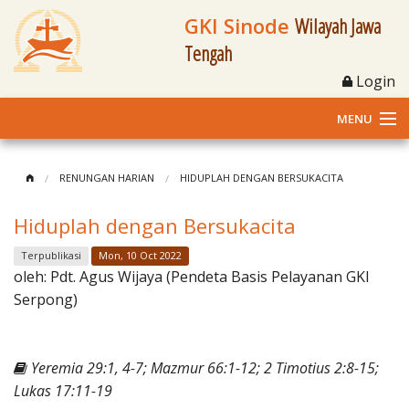
GKI Sinode
Wilayah Jawa
Tengah
Login
MENU
Home
RENUNGAN HARIAN
HIDUPLAH DENGAN BERSUKACITA
Profil
Hiduplah dengan Bersukacita
Klasis dan Jemaat
Terpublikasi
Mon, 10 Oct 2022
oleh:
Pdt. Agus Wijaya (Pendeta Basis Pelayanan GKI
Berita Kegiatan
Serpong)
Fasilitas
Yeremia 29:1, 4-7; Mazmur 66:1-12; 2 Timotius 2:8-15;
Materi
Lukas 17:11-19