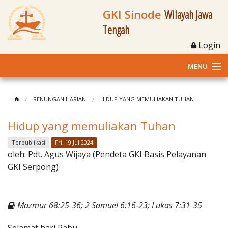
GKI Sinode
Wilayah Jawa
Tengah
Login
MENU
Home
RENUNGAN HARIAN
HIDUP YANG MEMULIAKAN TUHAN
Profil
Hidup yang memuliakan Tuhan
Klasis dan Jemaat
Terpublikasi
Fri, 19 Jul 2024
oleh:
Pdt. Agus Wijaya (Pendeta GKI Basis Pelayanan
Berita Kegiatan
GKI Serpong)
Fasilitas
Mazmur 68:25-36; 2 Samuel 6:16-23; Lukas 7:31-35
Materi