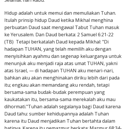
Selamat hari Rabu.
Penerbitan
Hidup adalah untuk memui dan memuliakan Tuhan.
Itulah prinsip hidup Daud ketika Mikhal menghina
perbuatan Daud saat mengawal Tabut Tuhan masuk
ke Yerusalem. Dan Daud berkata: 2 Samuel 6:21-22
(TB) Tetapi berkatalah Daud kepada Mikhal: "Di
hadapan TUHAN, yang telah memilih aku dengan
menyisihkan ayahmu dan segenap keluarganya untuk
menunjuk aku menjadi raja atas umat TUHAN, yakni
atas Israel, — di hadapan TUHAN aku menari-nari,
bahkan aku akan menghinakan diriku lebih dari pada
itu; engkau akan memandang aku rendah, tetapi
bersama-sama budak-budak perempuan yang
kaukatakan itu, bersama-sama merekalah aku mau
dihormati."Tuhan adalah segalanya bagi Daud karena
Daud tahu: sumber kehidupannya adalah Tuhan
karena itu Daud menjadikan Tuhan bertahta dalam
hatinya. Karena itu pemazmur berkata; Mazmur 68:34-