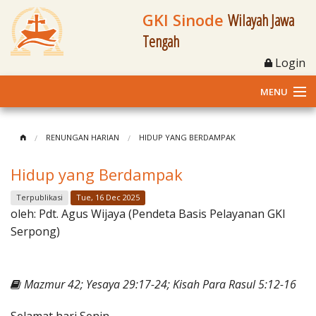
GKI Sinode
Wilayah Jawa
Tengah
Login
MENU
Home
RENUNGAN HARIAN
HIDUP YANG BERDAMPAK
Profil
Hidup yang Berdampak
Klasis dan Jemaat
Terpublikasi
Tue, 16 Dec 2025
oleh:
Pdt. Agus Wijaya (Pendeta Basis Pelayanan GKI
Berita Kegiatan
Serpong)
Fasilitas
Mazmur 42; Yesaya 29:17-24; Kisah Para Rasul 5:12-16
Materi