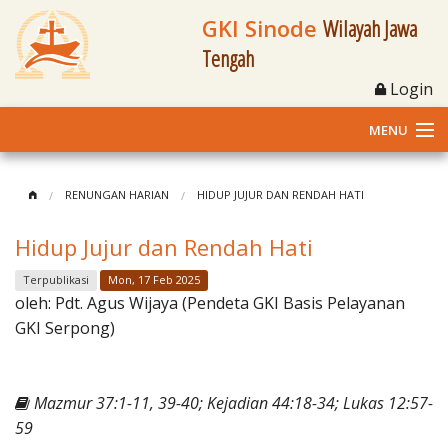
GKI Sinode
Wilayah Jawa
Tengah
Login
MENU
Home
RENUNGAN HARIAN
HIDUP JUJUR DAN RENDAH HATI
Profil
Hidup Jujur dan Rendah Hati
Klasis dan Jemaat
Terpublikasi
Mon, 17 Feb 2025
oleh:
Pdt. Agus Wijaya (Pendeta GKI Basis Pelayanan
Berita Kegiatan
GKI Serpong)
Fasilitas
Mazmur 37:1-11, 39-40; Kejadian 44:18-34; Lukas 12:57-
Materi
59