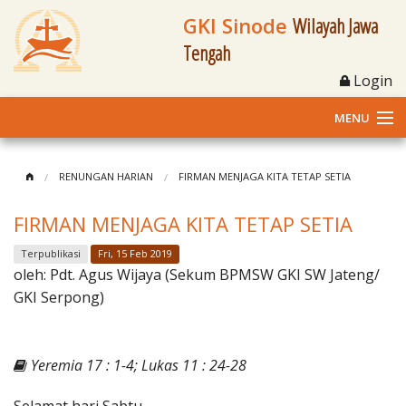
GKI Sinode
Wilayah Jawa
Tengah
Login
MENU
Home
RENUNGAN HARIAN
FIRMAN MENJAGA KITA TETAP SETIA
Profil
FIRMAN MENJAGA KITA TETAP SETIA
Klasis dan Jemaat
Terpublikasi
Fri, 15 Feb 2019
oleh:
Pdt. Agus Wijaya (Sekum BPMSW GKI SW Jateng/
Berita Kegiatan
GKI Serpong)
Fasilitas
Yeremia 17 : 1-4; Lukas 11 : 24-28
Materi