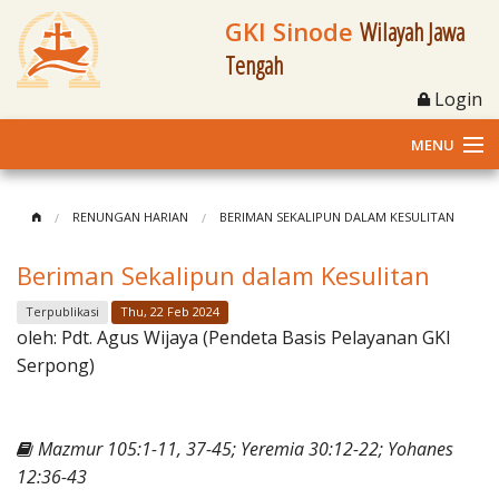
GKI Sinode
Wilayah Jawa
Tengah
Login
MENU
Home
RENUNGAN HARIAN
BERIMAN SEKALIPUN DALAM KESULITAN
Profil
Beriman Sekalipun dalam Kesulitan
Klasis dan Jemaat
Terpublikasi
Thu, 22 Feb 2024
oleh:
Pdt. Agus Wijaya (Pendeta Basis Pelayanan GKI
Berita Kegiatan
Serpong)
Fasilitas
Mazmur 105:1-11, 37-45; Yeremia 30:12-22; Yohanes
Materi
12:36-43