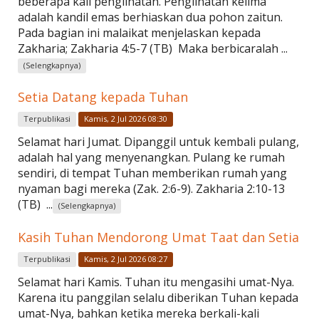
beberapa kali penglihatan. Penglihatan kelima
adalah kandil emas berhiaskan dua pohon zaitun.
Pada bagian ini malaikat menjelaskan kepada
Zakharia; Zakharia 4:5-7 (TB) Maka berbicaralah ...
(Selengkapnya)
Setia Datang kepada Tuhan
Terpublikasi
Kamis, 2 Jul 2026 08:30
Selamat hari Jumat. Dipanggil untuk kembali pulang,
adalah hal yang menyenangkan. Pulang ke rumah
sendiri, di tempat Tuhan memberikan rumah yang
nyaman bagi mereka (Zak. 2:6-9). Zakharia 2:10-13
(TB) ...
(Selengkapnya)
Kasih Tuhan Mendorong Umat Taat dan Setia
Terpublikasi
Kamis, 2 Jul 2026 08:27
Selamat hari Kamis. Tuhan itu mengasihi umat-Nya.
Karena itu panggilan selalu diberikan Tuhan kepada
umat-Nya, bahkan ketika mereka berkali-kali