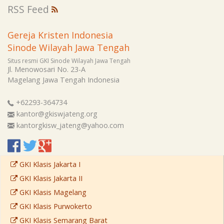
RSS Feed
Gereja Kristen Indonesia
Sinode Wilayah Jawa Tengah
Situs resmi GKI Sinode Wilayah Jawa Tengah
Jl. Menowosari No. 23-A
Magelang
Jawa Tengah
Indonesia
+62293-364734
kantor@gkiswjateng.org
kantorgkisw_jateng@yahoo.com
GKI Klasis Jakarta I
GKI Klasis Jakarta II
GKI Klasis Magelang
GKI Klasis Purwokerto
GKI Klasis Semarang Barat