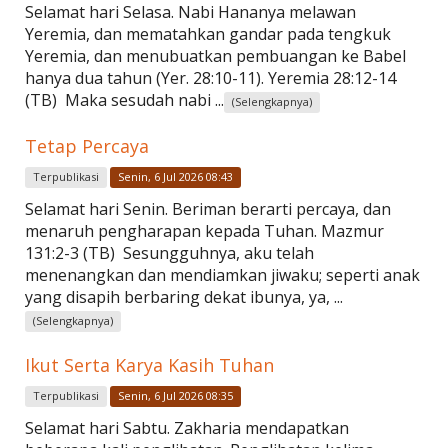
Selamat hari Selasa. Nabi Hananya melawan
Penerbitan
Yeremia, dan mematahkan gandar pada tengkuk
Yeremia, dan menubuatkan pembuangan ke Babel
hanya dua tahun (Yer. 28:10-11). Yeremia 28:12-14
(TB) Maka sesudah nabi ...
(Selengkapnya)
Tetap Percaya
Terpublikasi
Senin, 6 Jul 2026 08:43
Selamat hari Senin. Beriman berarti percaya, dan
menaruh pengharapan kepada Tuhan. Mazmur
131:2-3 (TB) Sesungguhnya, aku telah
menenangkan dan mendiamkan jiwaku; seperti anak
yang disapih berbaring dekat ibunya, ya, ...
(Selengkapnya)
Ikut Serta Karya Kasih Tuhan
Terpublikasi
Senin, 6 Jul 2026 08:35
Selamat hari Sabtu. Zakharia mendapatkan