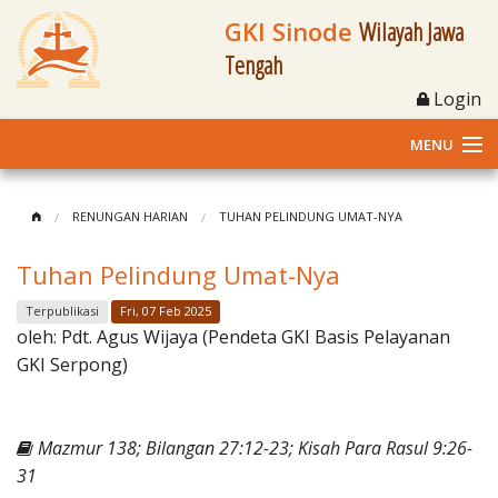
GKI Sinode
Wilayah Jawa
Tengah
Login
MENU
Home
RENUNGAN HARIAN
TUHAN PELINDUNG UMAT-NYA
Profil
Tuhan Pelindung Umat-Nya
Klasis dan Jemaat
Terpublikasi
Fri, 07 Feb 2025
oleh:
Pdt. Agus Wijaya (Pendeta GKI Basis Pelayanan
Berita Kegiatan
GKI Serpong)
Fasilitas
Mazmur 138; Bilangan 27:12-23; Kisah Para Rasul 9:26-
Materi
31