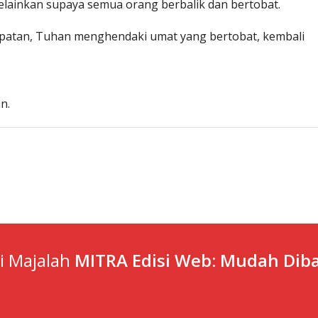
elainkan supaya semua orang berbalik dan bertobat.
mpatan, Tuhan menghendaki umat yang bertobat, kembali
n.
ti Majalah
MITRA Edisi Web: Mudah Diba