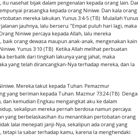
 itu nasehat bijak dalam pengenalan kepada orang lain. Da
 mempunyai prasangka kepada orang Niniwe. Dan kala orang
ertobatan mereka lakukan. Yunus 3:4-5 (TB) Mulailah Yunu
jalanan jauhnya, lalu berseru: "Empat puluh hari lagi, maka
Orang Niniwe percaya kepada Allah, lalu mereka
 baik orang dewasa maupun anak-anak, mengenakan kain
iwe. Yunus 3:10 (TB) Ketika Allah melihat perbuatan
a berbalik dari tingkah lakunya yang jahat, maka
aka yang telah dirancangkan-Nya terhadap mereka, dan Ia
 Niniwe. Mereka takut kepada Tuhan. Pemazmur
g yang beriman kepada Tuhan. Mazmur 73:24 (TB) Denga
, dan kemudian Engkau mengangkat aku ke dalam
hidup, sekalipun mereka pernah berdosa namun percaya:
an yang berbelaskasihan itu menantikan pertobatan orang
idak lalai menepati janji-Nya, sekalipun ada orang yang
 tetapi Ia sabar terhadap kamu, karena Ia menghendaki