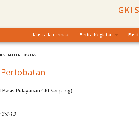
GKI 
Klasis dan Jemaat
Berita Kegiatan
Fasil
ENDAKI PERTOBATAN
 Pertobatan
I Basis Pelayanan GKI Serpong)
 3:8-13