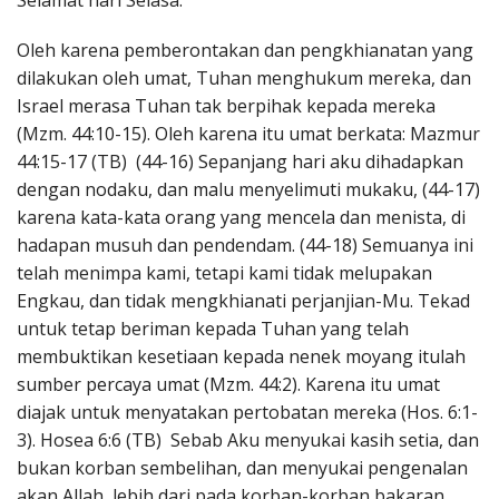
Selamat hari Selasa.
Penerbitan
Oleh karena pemberontakan dan pengkhianatan yang
dilakukan oleh umat, Tuhan menghukum mereka, dan
Israel merasa Tuhan tak berpihak kepada mereka
(Mzm. 44:10-15). Oleh karena itu umat berkata: Mazmur
44:15-17 (TB) (44-16) Sepanjang hari aku dihadapkan
dengan nodaku, dan malu menyelimuti mukaku, (44-17)
karena kata-kata orang yang mencela dan menista, di
hadapan musuh dan pendendam. (44-18) Semuanya ini
telah menimpa kami, tetapi kami tidak melupakan
Engkau, dan tidak mengkhianati perjanjian-Mu. Tekad
untuk tetap beriman kepada Tuhan yang telah
membuktikan kesetiaan kepada nenek moyang itulah
sumber percaya umat (Mzm. 44:2). Karena itu umat
diajak untuk menyatakan pertobatan mereka (Hos. 6:1-
3). Hosea 6:6 (TB) Sebab Aku menyukai kasih setia, dan
bukan korban sembelihan, dan menyukai pengenalan
akan Allah, lebih dari pada korban-korban bakaran.