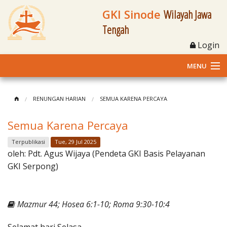
GKI Sinode
Wilayah Jawa
Tengah
Login
MENU
Home
RENUNGAN HARIAN
SEMUA KARENA PERCAYA
Profil
Semua Karena Percaya
Klasis dan Jemaat
Terpublikasi
Tue, 29 Jul 2025
oleh:
Pdt. Agus Wijaya (Pendeta GKI Basis Pelayanan
Berita Kegiatan
GKI Serpong)
Fasilitas
Mazmur 44; Hosea 6:1-10; Roma 9:30-10:4
Materi