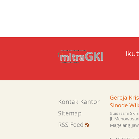
Iku
Gereja Kri
Kontak Kantor
Sinode Wil
Sitemap
Situs resmi GKI 
Jl. Menowosar
RSS Feed
Magelang
Jaw