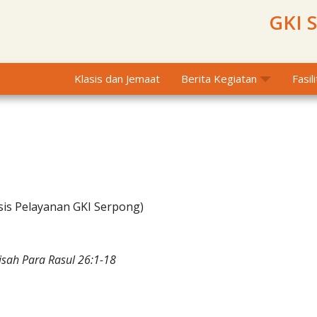
GKI 
Klasis dan Jemaat
Berita Kegiatan
Fasil
sis Pelayanan GKI Serpong)
isah Para Rasul 26:1-18