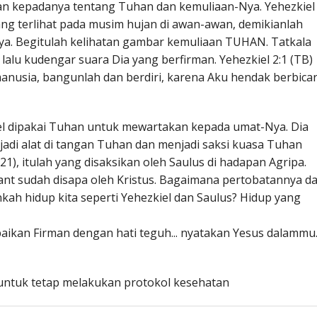
an kepadanya tentang Tuhan dan kemuliaan-Nya. Yehezkiel
yang terlihat pada musim hujan di awan-awan, demikianlah
nya. Begitulah kelihatan gambar kemuliaan TUHAN. Tatkala
lalu kudengar suara Dia yang berfirman. Yehezkiel 2:1 (TB)
anusia, bangunlah dan berdiri, karena Aku hendak berbica
el dipakai Tuhan untuk mewartakan kepada umat-Nya. Dia
jadi alat di tangan Tuhan dan menjadi saksi kuasa Tuhan
1), itulah yang disaksikan oleh Saulus di hadapan Agripa.
ant sudah disapa oleh Kristus. Bagaimana pertobatannya d
ankah hidup kita seperti Yehezkiel dan Saulus? Hidup yang
paikan Firman dengan hati teguh... nyatakan Yesus dalammu.
untuk tetap melakukan protokol kesehatan