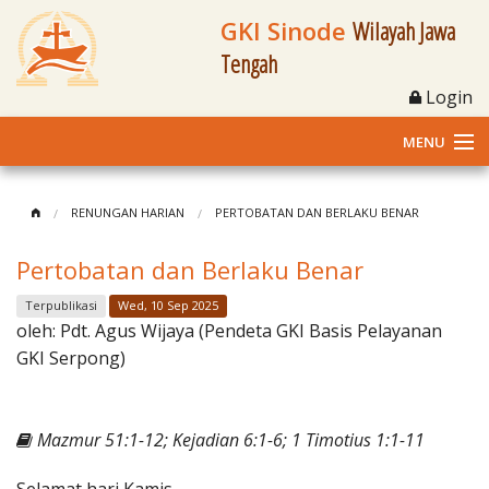
GKI Sinode
Wilayah Jawa
Tengah
Login
MENU
Home
RENUNGAN HARIAN
PERTOBATAN DAN BERLAKU BENAR
Profil
Pertobatan dan Berlaku Benar
Klasis dan Jemaat
Terpublikasi
Wed, 10 Sep 2025
oleh:
Pdt. Agus Wijaya (Pendeta GKI Basis Pelayanan
Berita Kegiatan
GKI Serpong)
Fasilitas
Mazmur 51:1-12; Kejadian 6:1-6; 1 Timotius 1:1-11
Materi