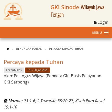
GKI Sinode
Wilayah Jawa
Tengah
Login
MENU
Home
RENUNGAN HARIAN
PERCAYA KEPADA TUHAN
Profil
Percaya kepada Tuhan
Klasis dan Jemaat
Terpublikasi
Thu, 30 Jan 2025
oleh:
Pdt. Agus Wijaya (Pendeta GKI Basis Pelayanan
Berita Kegiatan
GKI Serpong)
Fasilitas
Mazmur 71:1-6; 2 Tawarikh 35:20-27; Kisah Para Rasul
Materi
19:1-10