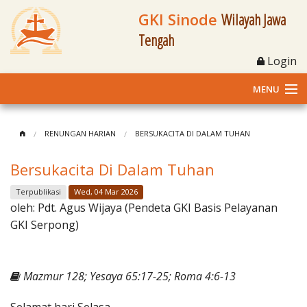
GKI Sinode
Wilayah Jawa
Tengah
Login
MENU
Home
RENUNGAN HARIAN
BERSUKACITA DI DALAM TUHAN
Profil
Bersukacita Di Dalam Tuhan
Klasis dan Jemaat
Terpublikasi
Wed, 04 Mar 2026
oleh:
Pdt. Agus Wijaya (Pendeta GKI Basis Pelayanan
Berita Kegiatan
GKI Serpong)
Fasilitas
Mazmur 128; Yesaya 65:17-25; Roma 4:6-13
Materi