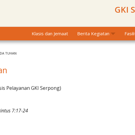
GKI 
Klasis dan Jemaat
Berita Kegiatan
Fasil
ADA TUHAN
han
sis Pelayanan GKI Serpong)
intus 7:17-24