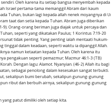
 sendiri. Oleh karena itu setiap bangsa menyembah kepada
llah Israel pertama-tama memanggil Abram dari kaum
da Tuhan, bukan lagi kepada allah nenek moyangnya di U
bram taat dan setia kepada Tuhan. Abram juga diberikan
2:1-9). Orang-orang beriman juga diajak untuk percaya dan
han, seperti yang dikatakan Paulus; 1 Korintus 7:19-20
rsunat tidak penting. Yang penting ialah mentaati hukum-
ng tinggal dalam keadaan, seperti waktu ia dipanggil Allah.
siknya namun ketaatan kepada Tuhan. Oleh karena itu
unya pengakuan seperti pemazmur; Mazmur 46:1-3 (TB)
orah. Dengan lagu: Alamot. Nyanyian. (46-2) Allah itu bagi
uatan, sebagai penolong dalam kesesakan sangat terbukti.
takut, sekalipun bumi berubah, sekalipun gunung-gunung
alipun ribut dan berbuih airnya, sekalipun gunung-gunung
ang patut dimiliki oleh setiap kita.