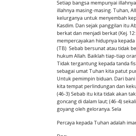
Setiap bangsa mempunyai illahnya
illahnya masing-masing. Tuhan, A
kelurganya untuk menyembah kepa
Kasdim. Dan sejak panggilan itu A
berkat dan menjadi berkat (Kej. 1
mempercayakan hidupnya kepada Tu
(TB) Sebab bersunat atau tidak be
hukum Allah. Baiklah tiap-tiap ora
Tidak tergantung kepada tanda fi
sebagai umat Tuhan kita patut p
Untuk pemimpin biduan. Dari bani K
kita tempat perlindungan dan kek
(46-3) Sebab itu kita tidak akan 
goncang di dalam laut; (46-4) sek
goyang oleh geloranya. Sela
Percaya kepada Tuhan adalah iman y