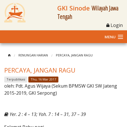
GKI Sinode
Wilayah Jawa
Tengah
Login
MENU
Home
RENUNGAN HARIAN
PERCAYA, JANGAN RAGU
Profil
PERCAYA, JANGAN RAGU
Klasis dan Jemaat
Terpublikasi
Thu, 16 Mar 2017
oleh:
Pdt. Agus Wijaya (Sekum BPMSW GKI SW Jateng
Berita Kegiatan
2015-2019, GKI Serpong)
Fasilitas
Yer. 2 : 4 – 13; Yoh. 7 : 14 – 31, 37 – 39
Materi