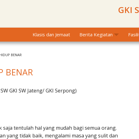
GKI 
Klasis dan Jemaat
Berita Kegiatan
Fasil
HIDUP BENAR
P BENAR
MSW GKI SW Jateng/ GKI Serpong)
k saja tentulah hal yang mudah bagi semua orang.
an yang tidak baik, mengalami masa yang sulit dan