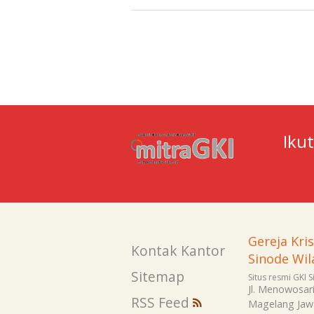
Iku
Gereja Kri
Kontak Kantor
Sinode Wil
Sitemap
Situs resmi GKI 
Jl. Menowosar
RSS Feed
Magelang
Jaw