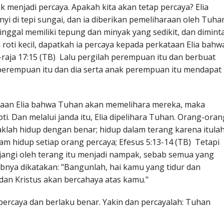
k menjadi percaya. Apakah kita akan tetap percaya? Elia
 di tepi sungai, dan ia diberikan pemeliharaan oleh Tuha
nggal memiliki tepung dan minyak yang sedikit, dan dimint
roti kecil, dapatkah ia percaya kepada perkataan Elia bahw
-raja 17:15 (TB) Lalu pergilah perempuan itu dan berbuat
a perempuan itu dan dia serta anak perempuan itu mendapat
aan Elia bahwa Tuhan akan memelihara mereka, maka
i. Dan melalui janda itu, Elia dipelihara Tuhan. Orang-oran
lah hidup dengan benar; hidup dalam terang karena itula
m hidup setiap orang percaya; Efesus 5:13-14 (TB) Tetapi
njangi oleh terang itu menjadi nampak, sebab semua yang
bnya dikatakan: "Bangunlah, hai kamu yang tidur dan
 dan Kristus akan bercahaya atas kamu."
percaya dan berlaku benar. Yakin dan percayalah: Tuhan