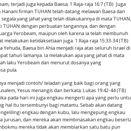
am, terjadi juga kepada Baesa; 1 Raja-raja 16:7 (TB) Juga
n Hanani firman TUHAN telah datang melawan Baesa dan
 segala yang jahat yang telah dilakukannya di mata TUHAN
ati TUHAN dengan perbuatan tangannya, dan dengan
eluarga Yerobeam, maupun oleh karena ia telah membunuh
melakukan ketidaksetiaan juga. 1 Raja-raja 15:33-34 (TB)
 Yehuda, Baesa bin Ahia menjadi raja atas seluruh Israel di
pat tahun lamanya. Ia melakukan apa yang jahat di mata
kah laku Yerobeam dan menurut dosanya yang
sa pula.
a menjadi contoh/ teladan yang baik bagi orang yang
usalem, Yesus menangis dan berkata; Lukas 19:42-44 (TB)
jika pada hari ini juga engkau mengerti apa yang perlu unt
ng hal itu tersembunyi bagi matamu. Sebab akan datang
gelilingi engkau dengan kubu, lalu mengepung engkau
la jurusan, dan mereka akan membinasakan engkau besert
bokmu mereka tidak akan membiarkan satu batu pun