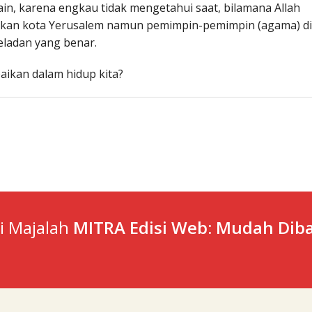
 lain, karena engkau tidak mengetahui saat, bilamana Allah
bukan kota Yerusalem namun pemimpin-pemimpin (agama) di
eladan yang benar.
aikan dalam hidup kita?
ti Majalah
MITRA Edisi Web: Mudah Diba