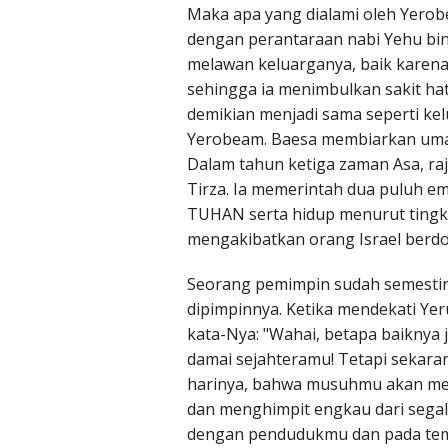
Maka apa yang dialami oleh Yerobe
dengan perantaraan nabi Yehu bi
melawan keluarganya, baik karena
sehingga ia menimbulkan sakit h
demikian menjadi sama seperti k
Yerobeam. Baesa membiarkan umat 
Dalam tahun ketiga zaman Asa, raja
Tirza. Ia memerintah dua puluh em
TUHAN serta hidup menurut ting
mengakibatkan orang Israel berdo
Seorang pemimpin sudah semestiny
dipimpinnya. Ketika mendekati Yer
kata-Nya: "Wahai, betapa baiknya 
damai sejahteramu! Tetapi sekara
harinya, bahwa musuhmu akan men
dan menghimpit engkau dari sega
dengan pendudukmu dan pada tem