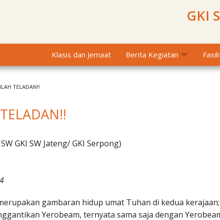
GKI 
Klasis dan Jemaat
Berita Kegiatan
Fasil
ILAH TELADAN!!
 TELADAN!!
MSW GKI SW Jateng/ GKI Serpong)
44
a merupakan gambaran hidup umat Tuhan di kedua kerajaan;
enggantikan Yerobeam, ternyata sama saja dengan Yerobea