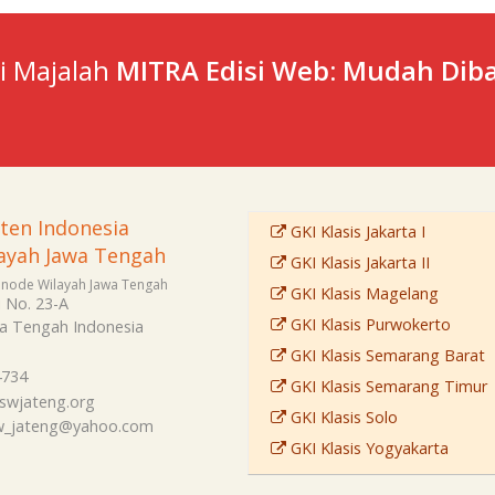
ti Majalah
MITRA Edisi Web: Mudah Diba
sten Indonesia
GKI Klasis Jakarta I
ayah Jawa Tengah
GKI Klasis Jakarta II
Sinode Wilayah Jawa Tengah
GKI Klasis Magelang
i No. 23-A
GKI Klasis Purwokerto
a Tengah
Indonesia
GKI Klasis Semarang Barat
4734
GKI Klasis Semarang Timur
swjateng.org
GKI Klasis Solo
sw_jateng@yahoo.com
GKI Klasis Yogyakarta