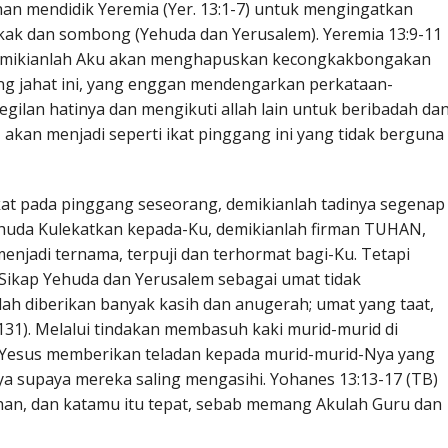
n mendidik Yeremia (Yer. 13:1-7) untuk mengingatkan
kak dan sombong (Yehuda dan Yerusalem). Yeremia 13:9-11
Demikianlah Aku akan menghapuskan kecongkakbongakan
ng jahat ini, yang enggan mendengarkan perkataan-
gilan hatinya dan mengikuti allah lain untuk beribadah da
kan menjadi seperti ikat pinggang ini yang tidak berguna
kat pada pinggang seseorang, demikianlah tadinya segenap
huda Kulekatkan kepada-Ku, demikianlah firman TUHAN,
enjadi ternama, terpuji dan terhormat bagi-Ku. Tetapi
Sikap Yehuda dan Yerusalem sebagai umat tidak
ah diberikan banyak kasih dan anugerah; umat yang taat,
 131). Melalui tindakan membasuh kaki murid-murid di
Yesus memberikan teladan kepada murid-murid-Nya yang
ya supaya mereka saling mengasihi. Yohanes 13:13-17 (TB)
n, dan katamu itu tepat, sebab memang Akulah Guru dan