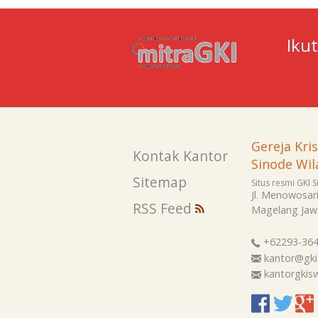
Iku
Gereja Kri
Kontak Kantor
Sinode Wil
Sitemap
Situs resmi GKI 
Jl. Menowosar
RSS Feed
Magelang
Jaw
+62293-36
kantor@gki
kantorgki