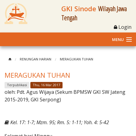
GKI Sinode
Wilayah Jawa
Tengah
Login
MENU
Home
RENUNGAN HARIAN
MERAGUKAN TUHAN
Profil
MERAGUKAN TUHAN
Klasis dan Jemaat
Terpublikasi
Thu, 16 Mar 2017
oleh:
Pdt. Agus Wijaya (Sekum BPMSW GKI SW Jateng
Berita Kegiatan
2015-2019, GKI Serpong)
Fasilitas
Kel. 17: 1-7; Mzm. 95; Rm. 5: 1-11; Yoh. 4: 5-42
Materi