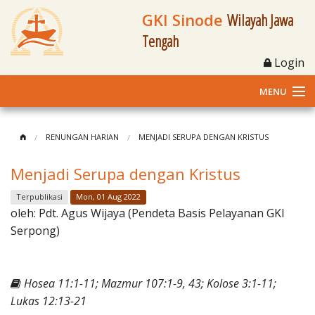
GKI Sinode
Wilayah Jawa
Tengah
Login
MENU
Home
RENUNGAN HARIAN
MENJADI SERUPA DENGAN KRISTUS
Profil
Menjadi Serupa dengan Kristus
Klasis dan Jemaat
Terpublikasi
Mon, 01 Aug 2022
oleh:
Pdt. Agus Wijaya (Pendeta Basis Pelayanan GKI
Berita Kegiatan
Serpong)
Fasilitas
Hosea 11:1-11; Mazmur 107:1-9, 43; Kolose 3:1-11;
Materi
Lukas 12:13-21