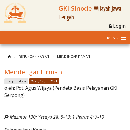
GKI Sinode
Wilayah Jawa
Tengah
Login
MENU
Home
RENUNGAN HARIAN
MENDENGAR FIRMAN
Profil
Mendengar Firman
Klasis dan Jemaat
Terpublikasi
Wed, 02 Jun 2021
oleh:
Pdt. Agus Wijaya (Pendeta Basis Pelayanan GKI
Berita Kegiatan
Serpong)
Fasilitas
Mazmur 130; Yesaya 28: 9-13; 1 Petrus 4: 7-19
Materi