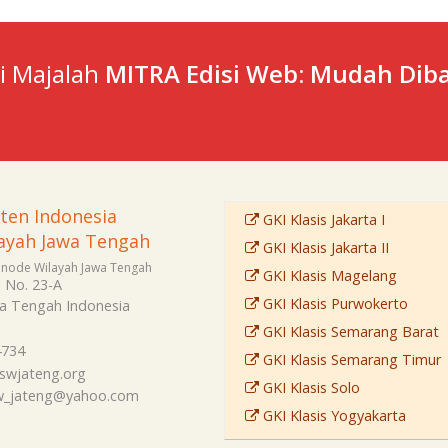
ti Majalah
MITRA Edisi Web: Mudah Diba
sten Indonesia
GKI Klasis Jakarta I
ayah Jawa Tengah
GKI Klasis Jakarta II
Sinode Wilayah Jawa Tengah
GKI Klasis Magelang
i No. 23-A
GKI Klasis Purwokerto
a Tengah
Indonesia
GKI Klasis Semarang Barat
4734
GKI Klasis Semarang Timur
swjateng.org
GKI Klasis Solo
sw_jateng@yahoo.com
GKI Klasis Yogyakarta