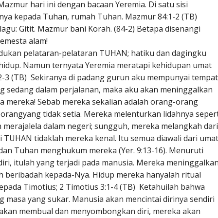
azmur hari ini dengan bacaan Yeremia. Di satu sisi
ya kepada Tuhan, rumah Tuhan. Mazmur 84:1-2 (TB)
gu: Gitit. Mazmur bani Korah. (84-2) Betapa disenangi
emesta alam!
ndukan pelataran-pelataran TUHAN; hatiku dan dagingku
 hidup. Namun ternyata Yeremia meratapi kehidupan umat
2-3 (TB) Sekiranya di padang gurun aku mempunyai tempat
g sedang dalam perjalanan, maka aku akan meninggalkan
a mereka! Sebab mereka sekalian adalah orang-orang
orangyang tidak setia. Mereka melenturkan lidahnya sepert
 merajalela dalam negeri; sungguh, mereka melangkah dari
i TUHAN tidaklah mereka kenal. Itu semua diawali dari uma
dan Tuhan menghukum mereka (Yer. 9:13-16). Menuruti
diri, itulah yang terjadi pada manusia. Mereka meninggalka
 beribadah kepada-Nya. Hidup mereka hanyalah ritual
epada Timotius; 2 Timotius 3:1-4 (TB) Ketahuilah bahwa
ng masa yang sukar. Manusia akan mencintai dirinya sendiri
 akan membual dan menyombongkan diri, mereka akan