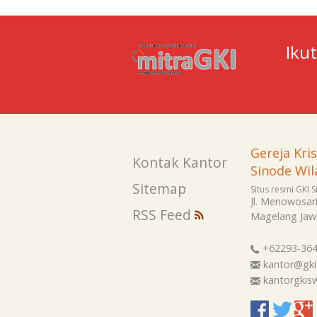
Iku
Gereja Kri
Kontak Kantor
Sinode Wil
Sitemap
Situs resmi GKI 
Jl. Menowosar
RSS Feed
Magelang
Jaw
+62293-36
kantor@gki
kantorgki