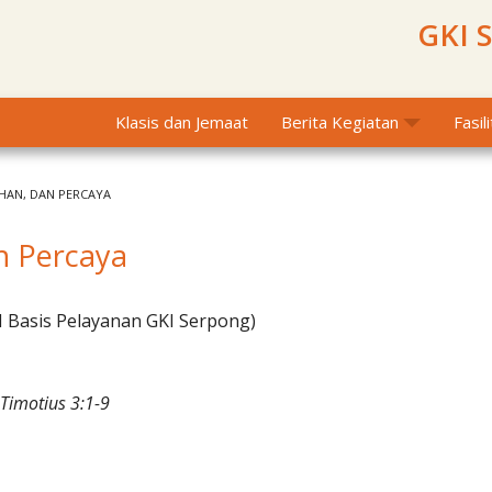
GKI 
Klasis dan Jemaat
Berita Kegiatan
Fasil
HAN, DAN PERCAYA
n Percaya
I Basis Pelayanan GKI Serpong)
Timotius 3:1-9