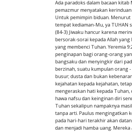
Ada paradoks dalam bacaan kitab M
pemazmur menyatakan kerinduann
Untuk pemimpin biduan. Menurut la
tempat kediaman-Mu, ya TUHAN s
(84-3) Jiwaku hancur karena meri
bersorak-sorai kepada Allah yang
yang membenci Tuhan. Yeremia 9:
penginapan bagi orang-orang yan
bangsaku dan menyingkir dari pad
berzinah, suatu kumpulan orang - 
busur; dusta dan bukan kebenaran
kejahatan kepada kejahatan, tetap
mengeraskan hati kepada Tuhan, 
hawa nafsu dan keinginan diri sen
Tuhan sekalipun nampaknya masih
tanpa arti. Paulus mengingatkan k
pada hari-hari terakhir akan data
dan menjadi hamba uang. Mereka