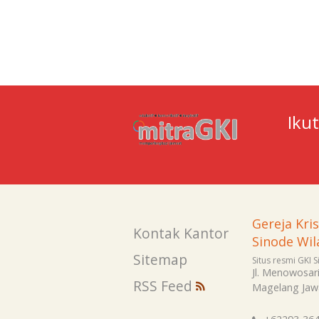
Iku
Gereja Kri
Kontak Kantor
Sinode Wil
Sitemap
Situs resmi GKI 
Jl. Menowosar
RSS Feed
Magelang
Jaw