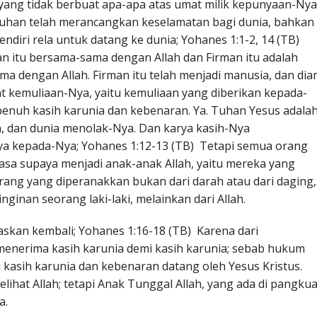
 yang tidak berbuat apa-apa atas umat milik kepunyaan-Nya
han telah merancangkan keselamatan bagi dunia, bahkan
ndiri rela untuk datang ke dunia; Yohanes 1:1-2, 14 (TB)
an itu bersama-sama dengan Allah dan Firman itu adalah
ma dengan Allah. Firman itu telah menjadi manusia, dan di
ihat kemuliaan-Nya, yaitu kemuliaan yang diberikan kepada-
enuh kasih karunia dan kebenaran. Ya. Tuhan Yesus adala
, dan dunia menolak-Nya. Dan karya kasih-Nya
a kepada-Nya; Yohanes 1:12-13 (TB) Tetapi semua orang
sa supaya menjadi anak-anak Allah, yaitu mereka yang
ang yang diperanakkan bukan dari darah atau dari daging,
nginan seorang laki-laki, melainkan dari Allah.
skan kembali; Yohanes 1:16-18 (TB) Karena dari
enerima kasih karunia demi kasih karunia; sebab hukum
i kasih karunia dan kebenaran datang oleh Yesus Kristus.
ihat Allah; tetapi Anak Tunggal Allah, yang ada di pangku
a.