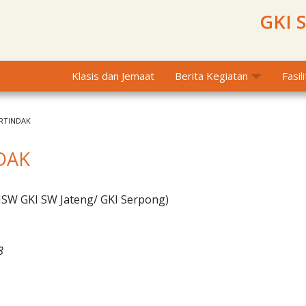
GKI 
Klasis dan Jemaat
Berita Kegiatan
Fasil
ERTINDAK
NDAK
MSW GKI SW Jateng/ GKI Serpong)
8