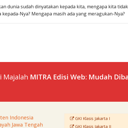
kan dunia sudah dinyatakan kepada kita, mengapa kita tidak
ta kepada-Nya? Mengapa masih ada yang meragukan-Nya?
ti Majalah
MITRA Edisi Web: Mudah Diba
sten Indonesia
GKI Klasis Jakarta I
ayah Jawa Tengah
GKI Klasis Jakarta II