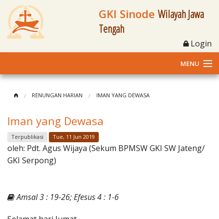
GKI Sinode
Wilayah Jawa
Tengah
Login
MENU
Home
RENUNGAN HARIAN
IMAN YANG DEWASA
Profil
Iman yang Dewasa
Klasis dan Jemaat
Terpublikasi
Tue, 11 Jun 2019
oleh:
Pdt. Agus Wijaya (Sekum BPMSW GKI SW Jateng/
Berita Kegiatan
GKI Serpong)
Fasilitas
Amsal 3 : 19-26; Efesus 4 : 1-6
Materi