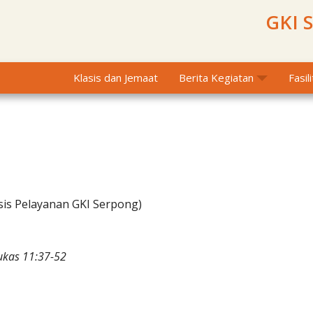
GKI 
Klasis dan Jemaat
Berita Kegiatan
Fasil
sis Pelayanan GKI Serpong)
ukas 11:37-52