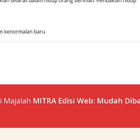
aklah selaras dalam hidup orang beriman. Hendaklah hidup
m kenormalan baru.
ti Majalah
MITRA Edisi Web: Mudah Diba