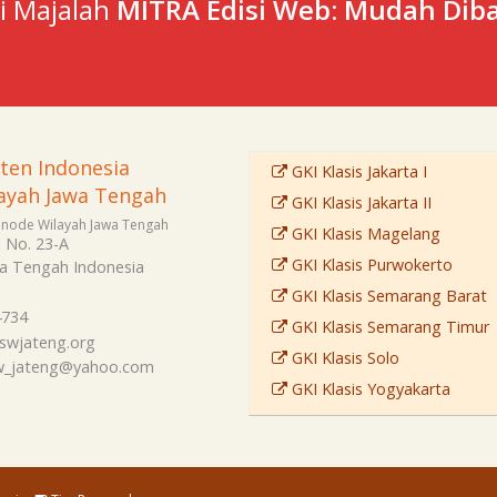
ti Majalah
MITRA Edisi Web: Mudah Diba
sten Indonesia
GKI Klasis Jakarta I
ayah Jawa Tengah
GKI Klasis Jakarta II
Sinode Wilayah Jawa Tengah
GKI Klasis Magelang
i No. 23-A
GKI Klasis Purwokerto
a Tengah
Indonesia
GKI Klasis Semarang Barat
4734
GKI Klasis Semarang Timur
swjateng.org
GKI Klasis Solo
sw_jateng@yahoo.com
GKI Klasis Yogyakarta