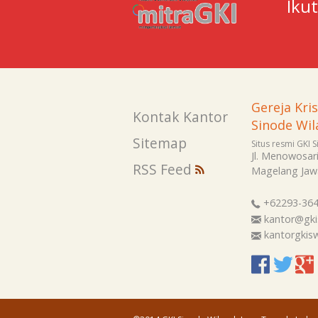
Iku
Gereja Kri
Kontak Kantor
Sinode Wil
Sitemap
Situs resmi GKI 
Jl. Menowosar
RSS Feed
Magelang
Jaw
+62293-36
kantor@gki
kantorgki