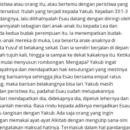
ristiwa atau orang itu, atau bertemu dengan peristiwa yang
rsebut. Itulah yang terjadi kepada Yakub. Kejadian 33:1-3
gnya, lalu dilihatnyalah Esau datang dengan diiringi ole
annyalah sebagian dari anak-anak itu kepada Lea dan
ada kedua budak perempuan itu. Ia menempatkan budak-
-anak mereka di muka, Lea beserta anak-anaknya di
 Yusuf di belakang sekali. Dan ia sendiri berjalan di depan
h tujuh kali, hingga ia sampai ke dekat kakaknya itu. Ketik
 ia mulai menyusun rombongan. Mengapa? Yakub ingat
 ayahnya dan mendapatkan hak kesulungan yang mestinya
ang barisannya sehingga jika Esau bersama empat ratus
, maka barisan belakangnya bisa lari. Yakub masih
n peristiwa itu, padahal Esau sudah melupakannya.
lari mendapatkan dia, didekapnya dia, dipeluk lehernya dan
gisanlah mereka. Rasa rindu kepada adiknya menjadikan Esau
tangisan dengan Yakub. Ada saja orang yang ingin
n memakai ayat-ayat Alkitab dengan mengutip sana-sini
ngatakan maksud hatinya. Termasuk dalam hal pandanga