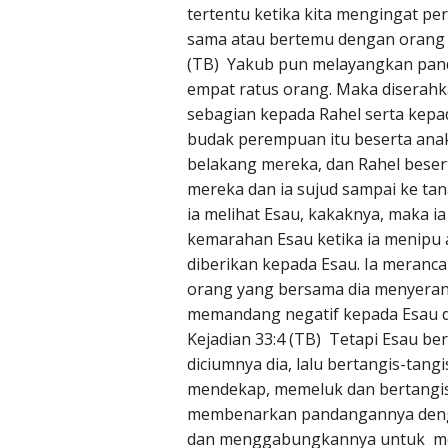
tertentu ketika kita mengingat pe
sama atau bertemu dengan orang te
(TB) Yakub pun melayangkan pandan
empat ratus orang. Maka diserahk
sebagian kepada Rahel serta kep
budak perempuan itu beserta anak
belakang mereka, dan Rahel beserta
mereka dan ia sujud sampai ke tana
ia melihat Esau, kakaknya, maka
kemarahan Esau ketika ia menipu
diberikan kepada Esau. Ia meranc
orang yang bersama dia menyerang
memandang negatif kepada Esau da
Kejadian 33:4 (TB) Tetapi Esau ber
diciumnya dia, lalu bertangis-tan
mendekap, memeluk dan bertangis-
membenarkan pandangannya denga
dan menggabungkannya untuk me