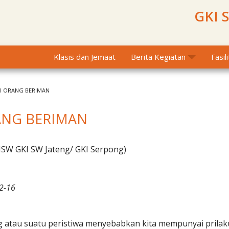
GKI 
Klasis dan Jemaat
Berita Kegiatan
Fasil
I ORANG BERIMAN
ANG BERIMAN
MSW GKI SW Jateng/ GKI Serpong)
 2-16
 atau suatu peristiwa menyebabkan kita mempunyai prilak