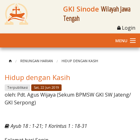
GKI Sinode
Wilayah Jawa
Tengah
Login
MENU
Home
RENUNGAN HARIAN
HIDUP DENGAN KASIH
Profil
Hidup dengan Kasih
Klasis dan Jemaat
Terpublikasi
Sat, 22 Jun 2019
oleh:
Pdt. Agus Wijaya (Sekum BPMSW GKI SW Jateng/
Berita Kegiatan
GKI Serpong)
Fasilitas
Ayub 18 : 1-21; 1 Korintus 1 : 18-31
Materi