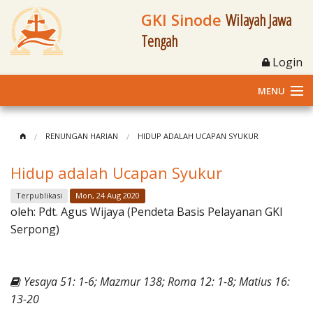
GKI Sinode
Wilayah Jawa
Tengah
Login
MENU
Home
RENUNGAN HARIAN
HIDUP ADALAH UCAPAN SYUKUR
Profil
Hidup adalah Ucapan Syukur
Klasis dan Jemaat
Terpublikasi
Mon, 24 Aug 2020
oleh:
Pdt. Agus Wijaya (Pendeta Basis Pelayanan GKI
Berita Kegiatan
Serpong)
Fasilitas
Yesaya 51: 1-6; Mazmur 138; Roma 12: 1-8; Matius 16:
Materi
13-20