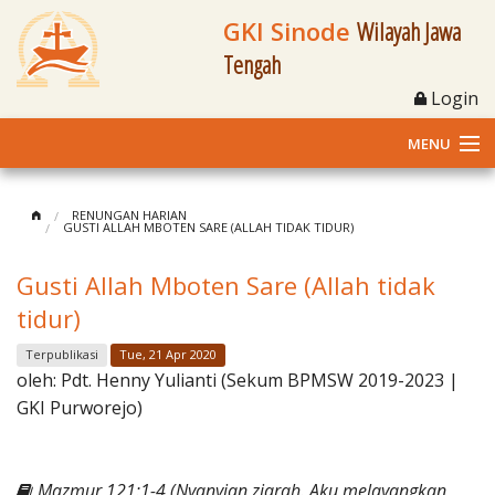
GKI Sinode
Wilayah Jawa
Tengah
Login
MENU
Home
RENUNGAN HARIAN
GUSTI ALLAH MBOTEN SARE (ALLAH TIDAK TIDUR)
Profil
Gusti Allah Mboten Sare (Allah tidak
Klasis dan Jemaat
tidur)
Berita Kegiatan
Terpublikasi
Tue, 21 Apr 2020
oleh:
Pdt. Henny Yulianti (Sekum BPMSW 2019-2023 |
Fasilitas
GKI Purworejo)
Materi
Mazmur 121:1-4 (Nyanyian ziarah. Aku melayangkan